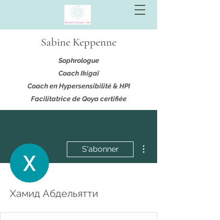
Sabine Keppenne
Sophrologue
Coach Ikigaï
Coach en Hypersensibilité & HPI
Facilitatrice de Qoya certifiée
Plus d'actions
S'abonner
Хамид Абдельятти