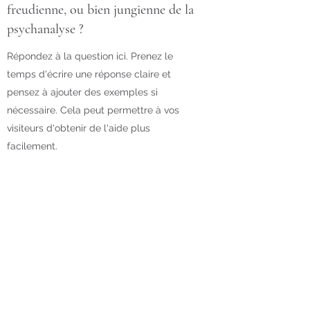
freudienne, ou bien jungienne de la
psychanalyse ?
Répondez à la question ici. Prenez le
temps d'écrire une réponse claire et
pensez à ajouter des exemples si
nécessaire. Cela peut permettre à vos
visiteurs d'obtenir de l'aide plus
facilement.
Sabine Keppenne
Rue du Baron d'Obin 220 -
4219 Wasseiges
destinationsoi.sophro@gmail.com
0495/99.59.74