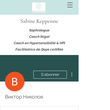
Sabine Keppenne
Sophrologue
Coach Ikigaï
Coach en Hypersensibilité & HPI
Facilitatrice de Qoya certifiée
Plus d'actions
S'abonner
Виктор Николов