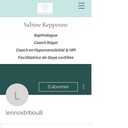
Sabine Keppenne
Sophrologue
Coach Ikigaï
Coach en Hypersensibilité & HPI
Facilitatrice de Qoya certifiée
Plus d'actions
S'abonner
lennoxtribou8
lennoxtribou8