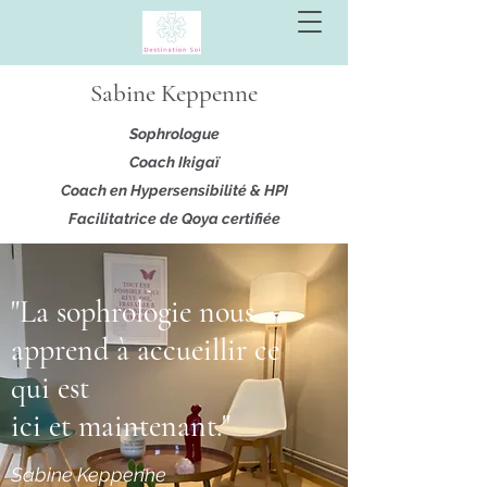
Sabine Keppenne
Sophrologue
Coach Ikigaï
Coach en Hypersensibilité & HPI
Facilitatrice de Qoya certifiée
"La sophrologie nous
apprend à accueillir ce
qui est
ici et maintenant."
Sabine Keppenne