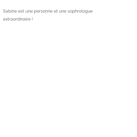
Sabine est une personne et une sophrologue
extraordinaire !
Chaque séance était différente, parfois j’étais
détendue et prête à m’offrir une belle nuit de
sommeil, et d’autres fois, je débordais
d’énergie à pouvoir en soulever des
montagnes !
Chaque séance m’apportait quelque chose
de nouveau !
Aurélie K.
Sabine Keppenne
Rue du Baron d'Obin 220 -
4219 Wasseiges
destinationsoi.sophro@gmail.com