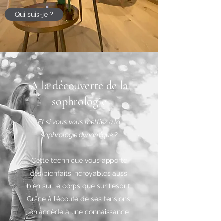
Qui suis-je ?
A la découverte de la
sophrologie
Et si vous vous mettiez à la
sophrologie dynamique ?
Cette technique vous apporte
des bienfaits incroyables aussi
bien sur le corps que sur l'esprit.
Grâce à l’écoute de ses tensions,
on accède à une connaissance