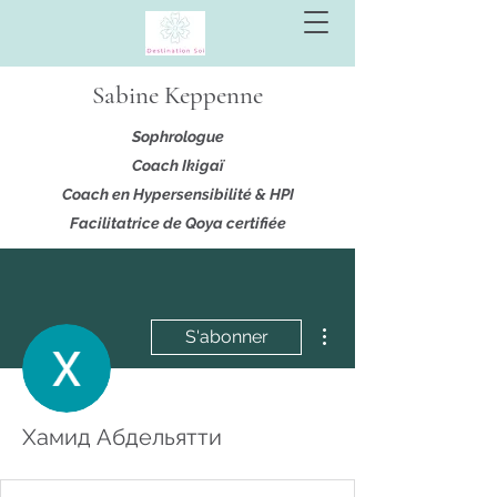
Sabine Keppenne
Sophrologue
Coach Ikigaï
Coach en Hypersensibilité & HPI
Facilitatrice de Qoya certifiée
Plus d'actions
S'abonner
Хамид Абдельятти